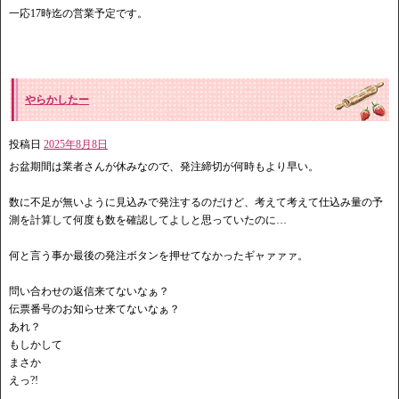
一応17時迄の営業予定です。
やらかしたー
投稿日
2025年8月8日
お盆期間は業者さんが休みなので、発注締切が何時もより早い。
数に不足が無いように見込みで発注するのだけど、考えて考えて仕込み量の予
測を計算して何度も数を確認してよしと思っていたのに…
何と言う事か最後の発注ボタンを押せてなかったギャァァァ。
問い合わせの返信来てないなぁ？
伝票番号のお知らせ来てないなぁ？
あれ？
もしかして
まさか
えっ?!