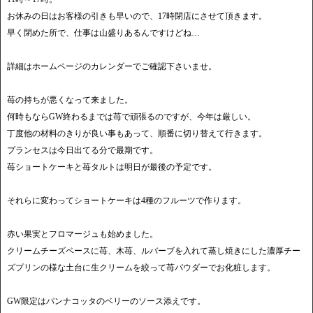
お休みの日はお客様の引きも早いので、17時閉店にさせて頂きます。
早く閉めた所で、仕事は山盛りあるんですけどね…
詳細はホームページのカレンダーでご確認下さいませ。
苺の持ちが悪くなって来ました。
何時もならGW終わるまでは苺で頑張るのですが、今年は厳しい。
丁度他の材料のきりが良い事もあって、順番に切り替えて行きます。
プランセスは今日出てる分で最期です。
苺ショートケーキと苺タルトは明日が最後の予定です。
それらに変わってショートケーキは4種のフルーツで作ります。
赤い果実とフロマージュも始めました。
クリームチーズベースに苺、木苺、ルバーブを入れて蒸し焼きにした濃厚チー
ズプリンの様な土台に生クリームを絞って苺パウダーでお化粧します。
GW限定はパンナコッタのベリーのソース添えです。