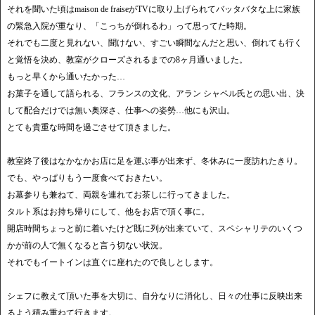
それを聞いた頃はmaison de fraiseがTVに取り上げられてバッタバタな上に家族
の緊急入院が重なり、「こっちが倒れるわ」って思ってた時期。
それでも二度と見れない、聞けない、すごい瞬間なんだと思い、倒れても行く
と覚悟を決め、教室がクローズされるまでの8ヶ月通いました。
もっと早くから通いたかった…
お菓子を通して語られる、フランスの文化、アラン シャペル氏との思い出、決
して配合だけでは無い奥深さ、仕事への姿勢…他にも沢山。
とても貴重な時間を過ごさせて頂きました。
教室終了後はなかなかお店に足を運ぶ事が出来ず、冬休みに一度訪れたきり。
でも、やっぱりもう一度食べておきたい。
お墓参りも兼ねて、両親を連れてお茶しに行ってきました。
タルト系はお持ち帰りにして、他をお店で頂く事に。
開店時間ちょっと前に着いたけど既に列が出来ていて、スペシャリテのいくつ
かが前の人で無くなると言う切ない状況。
それでもイートインは直ぐに座れたので良しとします。
シェフに教えて頂いた事を大切に、自分なりに消化し、日々の仕事に反映出来
るよう積み重ねて行きます。