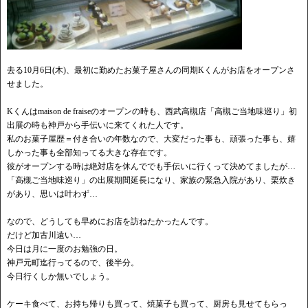
去る10月6日(木)、最初に勤めたお菓子屋さんの同期Kくんがお店をオープンさ
せました。
Kくんはmaison de fraiseのオープンの時も、西武高槻店「高槻ご当地味巡り」初
出展の時も神戸から手伝いに来てくれた人です。
私のお菓子屋歴＝付き合いの年数なので、大変だった事も、頑張った事も、嬉
しかった事も全部知ってる大きな存在です。
彼がオープンする時は絶対店を休んででも手伝いに行くって決めてましたが…
「高槻ご当地味巡り」の出展期間延長になり、家族の緊急入院があり、栗炊き
があり、思いは叶わず…
なので、どうしても早めにお店を訪ねたかったんです。
だけど加古川遠い…
今日は月に一度のお勉強の日。
神戸元町迄行ってるので、後半分。
今日行くしか無いでしょう。
ケーキ食べて、お持ち帰りも買って、焼菓子も買って、厨房も見せてもらっ