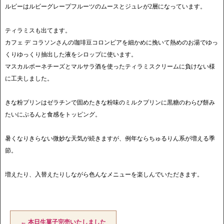
ルビーはルビーグレープフルーツのムースとジュレが2層になっています。
ティラミスも出てます。
カフェ デ コラソンさんの珈琲豆コロンビアを細かめに挽いて熱めのお湯でゆっ
くりゆっくり抽出した液をシロップに使います。
マスカルポーネチーズとマルサラ酒を使ったティラミスクリームに負けない様
に工夫しました。
きな粉プリンはゼラチンで固めたきな粉味のミルクプリンに黒糖のわらび餅み
たいにぷるんと食感をトッピング。
暑くなりきらない微妙な天気が続きますが、例年ならちゅるりん系が増える季
節。
増えたり、入替えたりしながら色んなメニューを楽しんでいただきます。
←
本日生菓子完売いたしました