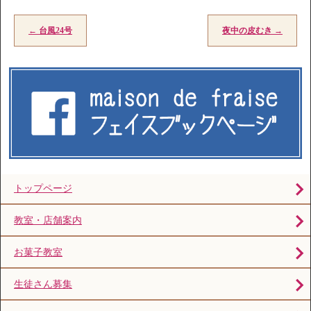
←
台風24号
夜中の皮むき
→
トップページ
教室・店舗案内
お菓子教室
生徒さん募集