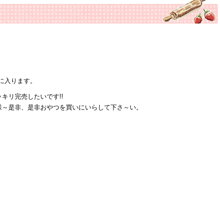
休みに入ります。
キリ完売したいです!!
様～是非、是非おやつを買いにいらして下さ～い。